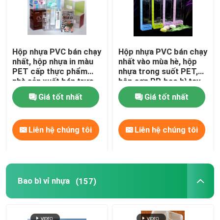
Hộp nhựa PVC bán chạy
Hộp nhựa PVC bán chạy
nhất, hộp nhựa in màu
nhất vào mùa hè, hộp
PET cấp thực phẩm
nhựa trong suốt PET,
nhà sản xuất bán trực
hộp sơn PP, bao bì tay
tiếp, hộp nhựa cho đồ
bảo vệ gấp kiểu móc
Giá tốt nhất
Giá tốt nhất
uống và nước hoa, tùy
tay băng
chỉnh có sẵn
Liên hệ chúng tôi
Liên hệ chúng tôi
Bao bì vỉ nhựa
(157)