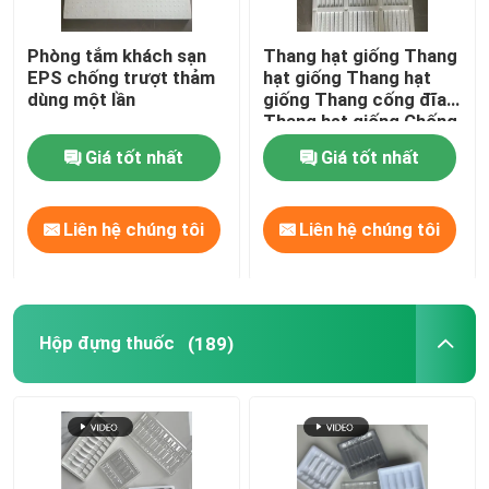
Chậu ươm nhựa
Phòng tắm khách sạn
Thang hạt giống Thang
EPS chống trượt thảm
hạt giống Thang hạt
dùng một lần
giống Thang cống đĩa
Túi nhựa Grow
Thang hạt giống Chống
sốc
Giá tốt nhất
Giá tốt nhất
nồi nhựa
Liên hệ chúng tôi
Liên hệ chúng tôi
Thảm cỏ nhựa
Hộp đựng thuốc
(189)