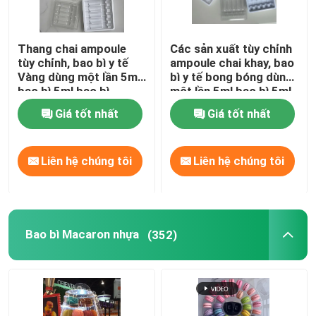
Thang chai ampoule
Các sản xuất tùy chỉnh
tùy chỉnh, bao bì y tế
ampoule chai khay, bao
Vàng dùng một lần 5ml
bì y tế bong bóng dùng
bao bì 5ml bao bì
một lần 5ml bao bì 5ml
ampoule 5ml bao bì
bao bì ampoule 5ml bao
Giá tốt nhất
Giá tốt nhất
thuốc 5ml
bì thuốc 5ml bao bì
chai kính 5ml
Liên hệ chúng tôi
Liên hệ chúng tôi
Bao bì Macaron nhựa
(352)