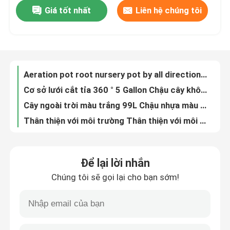
Giá tốt nhất
Liên hệ chúng tôi
Aeration root pot mall holes in the form of cones throughout the sides of the container
Aeration pot root nursery pot by all direction air-pruning design
Về chúng tôi
Cơ sở lưới cắt tỉa 360 ° 5 Gallon Chậu cây không khí độ dày 1,2mm
Cây ngoài trời màu trắng 99L Chậu nhựa màu đen
Chuyến tham quan nhà máy
Thân thiện với môi trường Thân thiện với môi trường thông gió 0,5mm Nồi cắt tỉa rễ không khí PVC để gieo hạt
Convenient and eco-friendly pruning container root pot for wholesales
Kiểm soát chất lượng
ISO9001 Chậu cây nhựa 50 Gallon Phát triển nhanh Thùng chứa rễ cây
big Plastic Gardening Pots Crops Planter are all made of pure PVC/HDPE
Liên hệ với chúng tôi
Bộ dụng cụ nhân giống 25L Chậu khí bằng nhựa PVC 35cm Túi cắt tỉa không khí
Thiết kế mới Air Flower Planter Pot Một lần dùng cắt tỉa Root Pot
Tin tức
Để lại lời nhắn
Hydroponics Greenhouse air plastic Garden Root packaging
Chúng tôi sẽ gọi lại cho bạn sớm!
High quality root pot transplant pot for tree pruning root by the air holes
Các vụ án
Cây đen Bình cắt tỉa không khí 0,9mm PS Chậu khí canh bằng nhựa thủy canh
Air prunr pot Root pot fast growth container nursery tree pot from Factory Selling
Bọt EPS EPP
Plastic Air Pruning root plant pot For Gardening