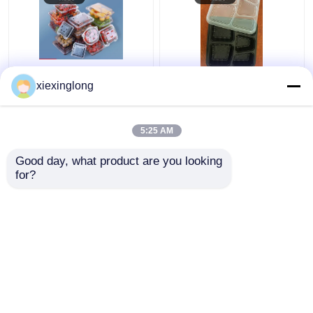
Thiết kế tùy chỉnh hộp
Hộp đựng thực phẩm
xiexinglong
đóng gói thực phẩm
PP, hộp đựng thực
PET tái chế với niêm
phẩm dùng một lần PP
phong nhiệt cho trái
5 ngăn, hộp đựng thực
5:25 AM
cây và rau quả
phẩm PP 5 ngăn, hộp
Giá tốt nhất
Giá tốt nhất
đựng thực phẩm 5
Good day, what product are you looking 
ngăn
for?
Liên hệ chúng tôi
Liên hệ chúng tôi
Xem thêm
Nhà
Về chúng
Liên hệ với chúng
Desktop