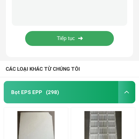
HIPS dày 0,6mm có thể tái sử dụng Chậu nhựa 15 Gallon với chứng chỉ CE
Hộp đựng thuốc
Convenient Round Plastic Plant air Pruning Pot
HDPE material black plastic root control pots for Spruce
Aeration root pot mall holes in the form of cones throughout the sides of the container
Bao bì Macaron nhựa
1 Gallon black plant nursery pruning root pot root nursery pot by all direction air-pruning root design
Bao bì hộp quà tặng giấy
CÁC LOẠI KHÁC TỪ CHÚNG TÔI
Bao bì vỉ nhựa
Bọt EPS EPP
(298)
Khay cây con bằng nhựa
Chậu hoa nhựa
Bao bì hộp nhựa