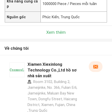
Khả năng cung cấ
1000000 Piece / Pieces mỗi tuần
p
Nguồn gốc
Phúc Kiến, Trung Quốc
Xem thêm
Về chúng tôi
Xiamen Xiexinlong
Technology Co.,Ltd hồ sơ
nhà sản xuất
Room 3102, Building 2,
Jiameijinke, No. 366, Fulian Erli,
Jiameijinke, Maluan Bay New
Town, Dongfu Street, Haicang
District, Xiamen, Fujian, China
,Trung Quốc