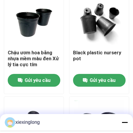
Về chúng tôi
Chuyến tham quan nhà máy
Chậu ươm hoa bằng
Black plastic nursery
Kiểm soát chất lượng
nhựa mềm màu đen Xử
pot
lý tia cực tím
Liên hệ với chúng tôi
Gửi yêu cầu
Gửi yêu cầu
Tin tức
Các vụ án
xiexinglong
Bọt EPS EPP