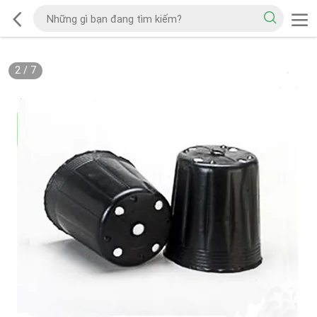
2
/
7