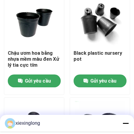
Về chúng tôi
Chuyến tham quan nhà máy
Chậu ươm hoa bằng
Black plastic nursery
Kiểm soát chất lượng
nhựa mềm màu đen Xử
pot
lý tia cực tím
Liên hệ với chúng tôi
Gửi yêu cầu
Gửi yêu cầu
Tin tức
Các vụ án
xiexinglong
Bọt EPS EPP