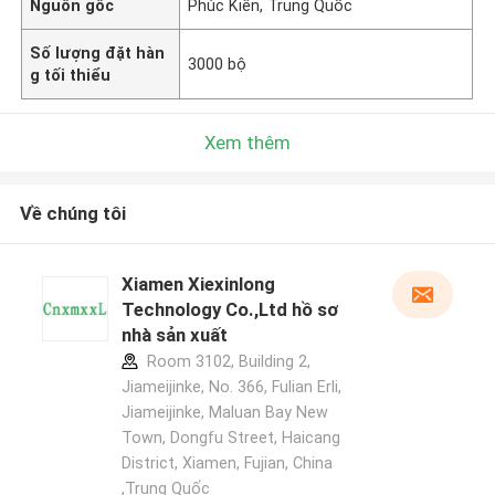
Nguồn gốc
Phúc Kiến, Trung Quốc
Số lượng đặt hàn
3000 bộ
g tối thiểu
Xem thêm
Về chúng tôi
Xiamen Xiexinlong
Technology Co.,Ltd hồ sơ
nhà sản xuất
Room 3102, Building 2,
Jiameijinke, No. 366, Fulian Erli,
Jiameijinke, Maluan Bay New
Town, Dongfu Street, Haicang
District, Xiamen, Fujian, China
,Trung Quốc