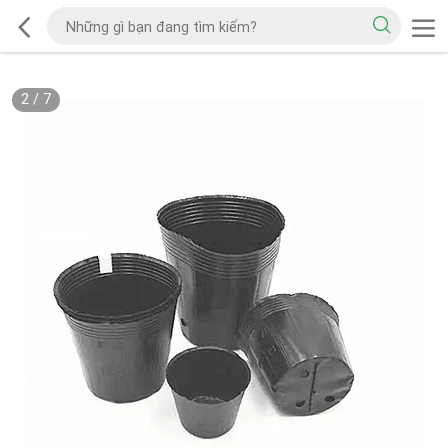
2
/
7