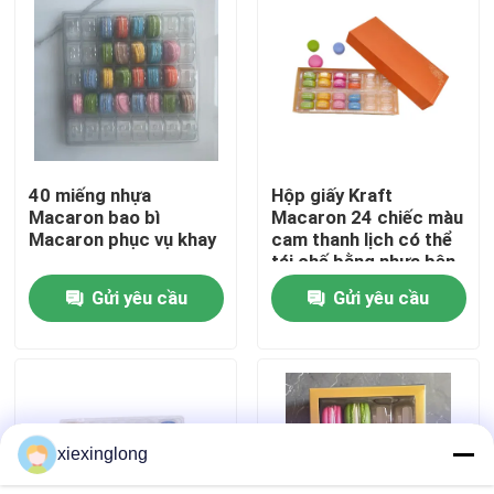
Về chúng tôi
Chuyến tham quan nhà máy
40 miếng nhựa
Hộp giấy Kraft
Kiểm soát chất lượng
Macaron bao bì
Macaron 24 chiếc màu
Macaron phục vụ khay
cam thanh lịch có thể
tái chế bằng nhựa bên
Liên hệ với chúng tôi
trong
Gửi yêu cầu
Gửi yêu cầu
Tin tức
Các vụ án
xiexinglong
Bọt EPS EPP