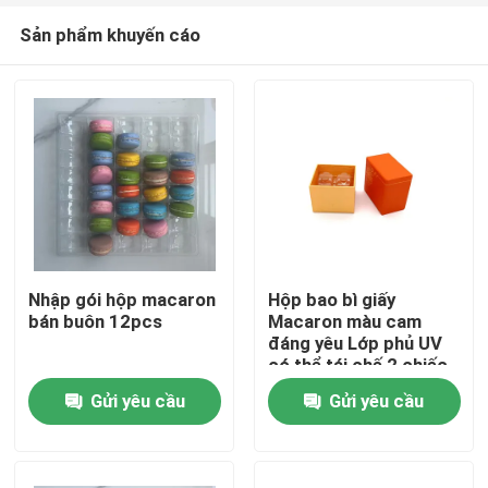
Sản phẩm khuyến cáo
Nhập gói hộp macaron
Hộp bao bì giấy
bán buôn 12pcs
Macaron màu cam
đáng yêu Lớp phủ UV
Nhà
có thể tái chế 2 chiếc
Gửi yêu cầu
Gửi yêu cầu
Sản phẩm
Video